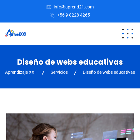
info@aprend21.com
+56 9 8228 4265
Diseño de webs educativas
Aprendizaje XXI
Servicios
Diseño de webs educativas